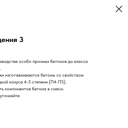
дения 3
зводстве особо прочных бетонов до класса
.
ки изготавливаются бетоны со свойством
дкой конуса 4-5 степени (П4-П5).
ь компонентов бетона в смеси.
 уточняйте